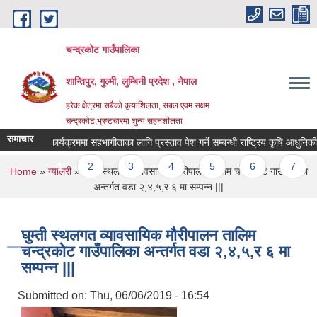
Skip to main content
चन्द्रकोट गाउँपालिका
शान्तिपुर, गुल्मी, लुम्बिनी प्रदेश , नेपाल
हरेक क्षेत्रमा सबैको कृयाशिलता, सबल एवम सक्षम
चन्द्रकोट,भ्रष्टचारमा शुन्य सहनशीलता
समाचार
कार्यक्रममा सहभागीताका लागि प्रस्ताव पेश गर्ने सम्बन्धी राष्ट्रिय कृषि आधुनिकीकरण 
Pages
1
2
3
4
5
6
7
8
You are here
Home
»
ग्यालरी
» घुम्ती स्थलगत व्यावसायिक मौरीपालन तालिम चन्द्रकोट गाउँपालिका
अन्तर्गत वडा २,४,५,र ६ मा सम्पन्न |||
घुम्ती स्थलगत व्यावसायिक मौरीपालन तालिम
चन्द्रकोट गाउँपालिका अन्तर्गत वडा २,४,५,र ६ मा
सम्पन्न |||
Submitted on:
Thu, 06/06/2019 - 16:54