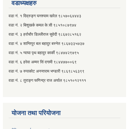
वडाध्यक्षहरु
वडा नं. १ दिव्रुङ्ग घनश्याम खरेल ९८५७०६४४४३
कृषि कार्यक्रम अन्तर्गत वडा नं. ७ रुपाकोटमा वेमौसमी तरकारी खेति सम्बन्धि तालीम सम्पन्न |
वडा नं. २ ‌‍बिशुखर्क कमल के.सी ९८५१०८७९७४
वडा नं. ३ हर्राचौर डिल्लीराज सुवेदी ९८६७२८५१६२
स्वास्थ्य सस्थाहरुमा कम्प्युटर, फोटोकपि मेसिन तथा स्वास्थ्य सामग्री प्रदान गर्दै |
वडा नं. ४ शान्तिपुर बल बहादुर बस्नेत​ ९८६७३३५७३७
वडा नं. ५ ग्वाघा पृथ बहादुर कार्की ९८४७४२९७९५
वडा नं. ६ हरेवा अम्मर सिं दगामी​ ९८४४७७००६९
वडा नं. ७ ‌‍रुपाकोट अनन्तराम भण्डारी ९८६९८५६३९९
वडा नं. ८ तुराङ्ग फणिन्द्र राज अर्याल ९८५१०१२१११
योजना तथा परियोजना