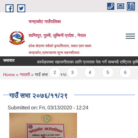
Skip to main content
चन्द्रकोट गाउँपालिका
शान्तिपुर, गुल्मी, लुम्बिनी प्रदेश , नेपाल
हरेक क्षेत्रमा सबैको कृयाशिलता, सबल एवम सक्षम
चन्द्रकोट,भ्रष्टचारमा शुन्य सहनशीलता
समाचार
कार्यक्रममा सहभागीताका लागि प्रस्ताव पेश गर्ने सम्बन्धी राष्ट्रिय कृषि
Pages
1
2
3
4
5
6
7
You are here
Home
»
ग्यालरी
» गाउँ सभा २०७६/११/२९
गाउँ सभा २०७६/११/२९
Submitted on:
Fri, 03/13/2020 - 12:24