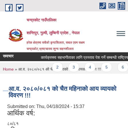
Skip to main content
चन्द्रकोट गाउँपालिका
शान्तिपुर, गुल्मी, लुम्बिनी प्रदेश , नेपाल
हरेक क्षेत्रमा सबैको कृयाशिलता, सबल एवम सक्षम
चन्द्रकोट,भ्रष्टचारमा शुन्य सहनशीलता
समाचार
कार्यक्रममा सहभागीताका लागि प्रस्ताव पेश गर्ने सम्बन्धी राष्ट्रिय
Pages
1
2
3
4
5
6
You are here
Home
» आ.व. २०८०/०८१ को चैत महिनाको आय व्यायको विवरण !!!
आ.व. २०८०/०८१ को चैत महिनाको आय व्यायको
विवरण !!!
Submitted on:
Thu, 04/18/2024 - 15:37
आर्थिक वर्ष:
८०/८१