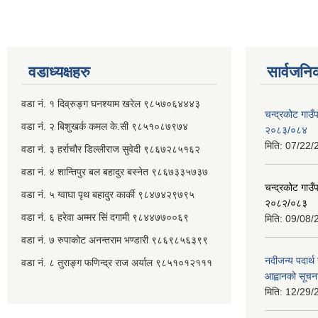
वडाध्यक्षहरु
सार्वजनि
वडा नं. १ दिव्रुङ्ग घनश्याम खरेल ९८५७०६४४४३
चन्द्रकोट गाउँ
वडा नं. २ ‌‍बिशुखर्क कमल के.सी ९८५१०८७९७४
२०८३/०८४
मिति:
07/22/
वडा नं. ३ हर्राचौर डिल्लीराज सुवेदी ९८६७२८५१६२
वडा नं. ४ शान्तिपुर बल बहादुर बस्नेत​ ९८६७३३५७३७
चन्द्रकोट गाउँ
वडा नं. ५ ग्वाघा पृथ बहादुर कार्की ९८४७४२९७९५
२०८२/०८३
वडा नं. ६ हरेवा अम्मर सिं दगामी​ ९८४४७७००६९
मिति:
09/08/
वडा नं. ७ ‌‍रुपाकोट अनन्तराम भण्डारी ९८६९८५६३९९
नदीजन्य पदार्थ 
वडा नं. ८ तुराङ्ग फणिन्द्र राज अर्याल ९८५१०१२१११
आह्वानको सूचन
मिति:
12/29/