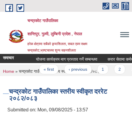
Skip to main content
चन्द्रकोट गाउँपालिका
शान्तिपुर, गुल्मी, लुम्बिनी प्रदेश , नेपाल
हरेक क्षेत्रमा सबैको कृयाशिलता, सबल एवम सक्षम
चन्द्रकोट,भ्रष्टचारमा शुन्य सहनशीलता
समाचार
योजना कार्यक्रम माग प्रस्ताव गर्ने सम्बन्धमा
करार सेवामा कर्मचारी 
Pages
« first
‹ previous
1
2
3
You are here
Home
» चन्द्रकोट गाउँपालिका स्तरीय स्वीकृत दररेट २०८२/०८३
चन्द्रकोट गाउँपालिका स्तरीय स्वीकृत दररेट
२०८२/०८३
Submitted on:
Mon, 09/08/2025 - 13:57