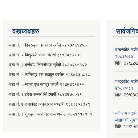
वडाध्यक्षहरु
सार्वजनि
वडा नं. १ दिव्रुङ्ग घनश्याम खरेल ९८५७०६४४४३
चन्द्रकोट गाउँ
वडा नं. २ ‌‍बिशुखर्क कमल के.सी ९८५१०८७९७४
२०८३/०८४
मिति:
07/22/
वडा नं. ३ हर्राचौर डिल्लीराज सुवेदी ९८६७२८५१६२
वडा नं. ४ शान्तिपुर बल बहादुर बस्नेत​ ९८६७३३५७३७
चन्द्रकोट गाउँ
वडा नं. ५ ग्वाघा पृथ बहादुर कार्की ९८४७४२९७९५
२०८२/०८३
वडा नं. ६ हरेवा अम्मर सिं दगामी​ ९८४४७७००६९
मिति:
09/08/
वडा नं. ७ ‌‍रुपाकोट अनन्तराम भण्डारी ९८६९८५६३९९
नदीजन्य पदार्थ 
वडा नं. ८ तुराङ्ग फणिन्द्र राज अर्याल ९८५१०१२१११
आह्वानको सूचन
मिति:
12/29/