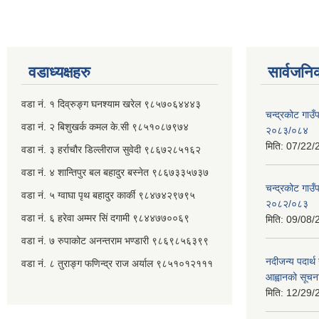
वडाध्यक्षहरु
सार्वजनि
वडा नं. १ दिव्रुङ्ग घनश्याम खरेल ९८५७०६४४४३
चन्द्रकोट गाउँ
वडा नं. २ ‌‍बिशुखर्क कमल के.सी ९८५१०८७९७४
२०८३/०८४
मिति:
07/22/
वडा नं. ३ हर्राचौर डिल्लीराज सुवेदी ९८६७२८५१६२
वडा नं. ४ शान्तिपुर बल बहादुर बस्नेत​ ९८६७३३५७३७
चन्द्रकोट गाउँ
वडा नं. ५ ग्वाघा पृथ बहादुर कार्की ९८४७४२९७९५
२०८२/०८३
वडा नं. ६ हरेवा अम्मर सिं दगामी​ ९८४४७७००६९
मिति:
09/08/
वडा नं. ७ ‌‍रुपाकोट अनन्तराम भण्डारी ९८६९८५६३९९
नदीजन्य पदार्थ 
वडा नं. ८ तुराङ्ग फणिन्द्र राज अर्याल ९८५१०१२१११
आह्वानको सूचन
मिति:
12/29/