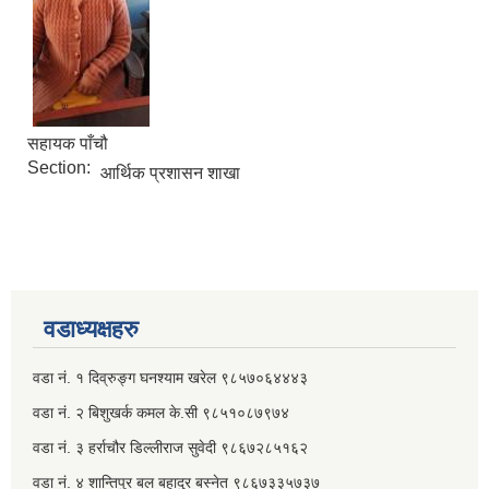
सहायक पाँचौ
Section:
आर्थिक प्रशासन शाखा
वडाध्यक्षहरु
वडा नं. १ दिव्रुङ्ग घनश्याम खरेल ९८५७०६४४४३
वडा नं. २ ‌‍बिशुखर्क कमल के.सी ९८५१०८७९७४
वडा नं. ३ हर्राचौर डिल्लीराज सुवेदी ९८६७२८५१६२
वडा नं. ४ शान्तिपुर बल बहादुर बस्नेत​ ९८६७३३५७३७