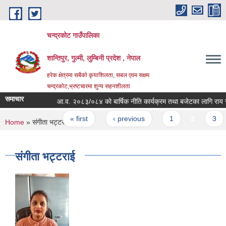
Skip to main content
चन्द्रकोट गाउँपालिका
शान्तिपुर, गुल्मी, लुम्बिनी प्रदेश , नेपाल
हरेक क्षेत्रमा सबैको कृयाशिलता, सबल एवम सक्षम
चन्द्रकोट,भ्रष्टचारमा शुन्य सहनशीलता
समाचार
आ.व. २०८३/०८४ को बार्षिक नीति कार्यक्रम तथा बजेटका लागि राय सुझ
Pages
« first
‹ previous
1
2
3
You are here
Home
» संगीता भट्टराई
संगीता भट्टराई