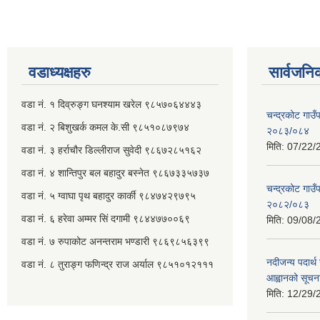
वडाध्यक्षहरु
सार्वजनि
वडा नं. १ दिव्रुङ्ग घनश्याम खरेल ९८५७०६४४४३
चन्द्रकोट गाउँ
वडा नं. २ ‌‍बिशुखर्क कमल के.सी ९८५१०८७९७४
२०८३/०८४
मिति:
07/22/
वडा नं. ३ हर्राचौर डिल्लीराज सुवेदी ९८६७२८५१६२
वडा नं. ४ शान्तिपुर बल बहादुर बस्नेत​ ९८६७३३५७३७
चन्द्रकोट गाउँ
वडा नं. ५ ग्वाघा पृथ बहादुर कार्की ९८४७४२९७९५
२०८२/०८३
वडा नं. ६ हरेवा अम्मर सिं दगामी​ ९८४४७७००६९
मिति:
09/08/
वडा नं. ७ ‌‍रुपाकोट अनन्तराम भण्डारी ९८६९८५६३९९
नदीजन्य पदार्थ 
वडा नं. ८ तुराङ्ग फणिन्द्र राज अर्याल ९८५१०१२१११
आह्वानको सूचन
मिति:
12/29/