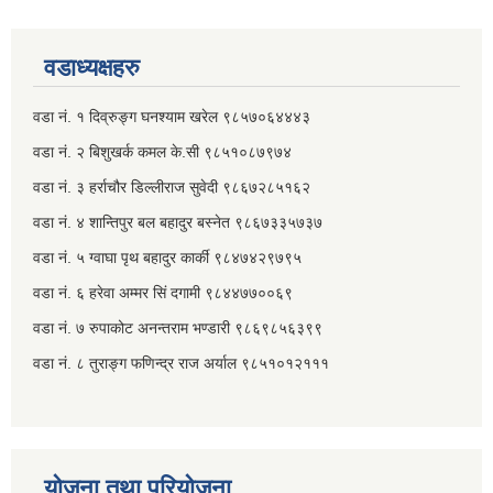
वडाध्यक्षहरु
वडा नं. १ दिव्रुङ्ग घनश्याम खरेल ९८५७०६४४४३
वडा नं. २ ‌‍बिशुखर्क कमल के.सी ९८५१०८७९७४
वडा नं. ३ हर्राचौर डिल्लीराज सुवेदी ९८६७२८५१६२
वडा नं. ४ शान्तिपुर बल बहादुर बस्नेत​ ९८६७३३५७३७
वडा नं. ५ ग्वाघा पृथ बहादुर कार्की ९८४७४२९७९५
वडा नं. ६ हरेवा अम्मर सिं दगामी​ ९८४४७७००६९
वडा नं. ७ ‌‍रुपाकोट अनन्तराम भण्डारी ९८६९८५६३९९
वडा नं. ८ तुराङ्ग फणिन्द्र राज अर्याल ९८५१०१२१११
योजना तथा परियोजना