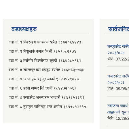
वडाध्यक्षहरु
सार्वजनि
वडा नं. १ दिव्रुङ्ग घनश्याम खरेल ९८५७०६४४४३
चन्द्रकोट गाउँ
वडा नं. २ ‌‍बिशुखर्क कमल के.सी ९८५१०८७९७४
२०८३/०८४
मिति:
07/22/
वडा नं. ३ हर्राचौर डिल्लीराज सुवेदी ९८६७२८५१६२
वडा नं. ४ शान्तिपुर बल बहादुर बस्नेत​ ९८६७३३५७३७
चन्द्रकोट गाउँ
वडा नं. ५ ग्वाघा पृथ बहादुर कार्की ९८४७४२९७९५
२०८२/०८३
वडा नं. ६ हरेवा अम्मर सिं दगामी​ ९८४४७७००६९
मिति:
09/08/
वडा नं. ७ ‌‍रुपाकोट अनन्तराम भण्डारी ९८६९८५६३९९
नदीजन्य पदार्थ 
वडा नं. ८ तुराङ्ग फणिन्द्र राज अर्याल ९८५१०१२१११
आह्वानको सूचन
मिति:
12/29/