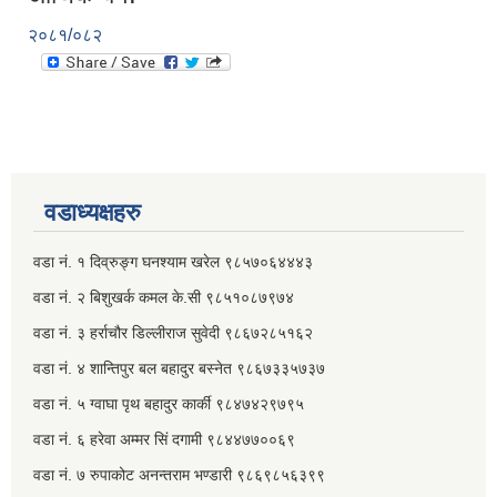
२०८१/०८२
वडाध्यक्षहरु
वडा नं. १ दिव्रुङ्ग घनश्याम खरेल ९८५७०६४४४३
वडा नं. २ ‌‍बिशुखर्क कमल के.सी ९८५१०८७९७४
वडा नं. ३ हर्राचौर डिल्लीराज सुवेदी ९८६७२८५१६२
वडा नं. ४ शान्तिपुर बल बहादुर बस्नेत​ ९८६७३३५७३७
वडा नं. ५ ग्वाघा पृथ बहादुर कार्की ९८४७४२९७९५
वडा नं. ६ हरेवा अम्मर सिं दगामी​ ९८४४७७००६९
वडा नं. ७ ‌‍रुपाकोट अनन्तराम भण्डारी ९८६९८५६३९९