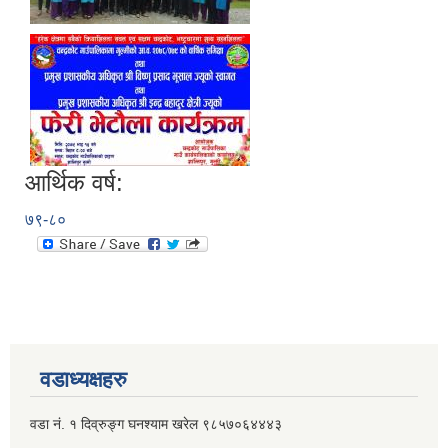
आर्थिक वर्ष:
७९-८०
वडाध्यक्षहरु
वडा नं. १ दिव्रुङ्ग घनश्याम खरेल ९८५७०६४४४३