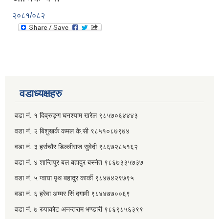
२०८१/०८२
वडाध्यक्षहरु
वडा नं. १ दिव्रुङ्ग घनश्याम खरेल ९८५७०६४४४३
वडा नं. २ ‌‍बिशुखर्क कमल के.सी ९८५१०८७९७४
वडा नं. ३ हर्राचौर डिल्लीराज सुवेदी ९८६७२८५१६२
वडा नं. ४ शान्तिपुर बल बहादुर बस्नेत​ ९८६७३३५७३७
वडा नं. ५ ग्वाघा पृथ बहादुर कार्की ९८४७४२९७९५
वडा नं. ६ हरेवा अम्मर सिं दगामी​ ९८४४७७००६९
वडा नं. ७ ‌‍रुपाकोट अनन्तराम भण्डारी ९८६९८५६३९९